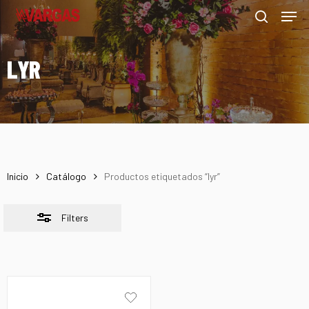
Men
Skip
Menu
to
Close
search
main
Filters
LYR
content
Inicio
Catálogo
Productos etiquetados “lyr”
Filters