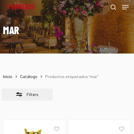
Men
Skip
Menu
to
Close
search
main
Filters
MAR
content
Inicio
Catálogo
Productos etiquetados “mar”
Filters