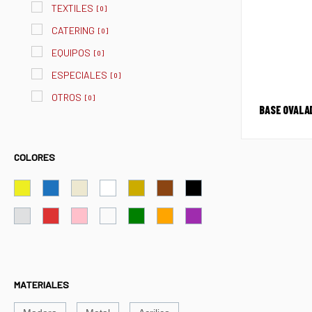
TEXTILES
[
0
]
CATERING
[
0
]
EQUIPOS
[
0
]
ESPECIALES
[
0
]
OTROS
[
0
]
BASE OVALAD
COLORES
MATERIALES