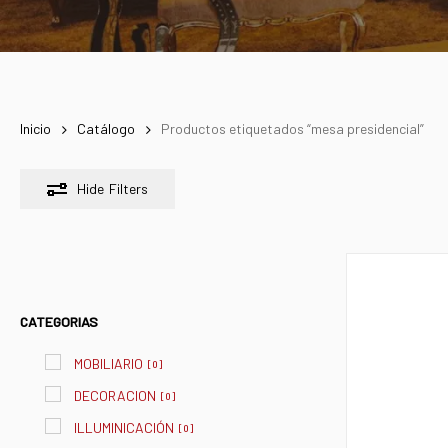
Inicio
Catálogo
Productos etiquetados “mesa presidencial”
Hide
Filters
CATEGORIAS
MOBILIARIO
[
0
]
DECORACION
[
0
]
ILLUMINICACIÓN
[
0
]