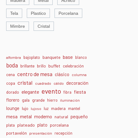
Madera
Metal
Acrilico
Tela
Plastico
Porcelana
Mimbre
Cristal
base
banquete
bajoplato
blanco
alfombra
boda
buffet
brillante
brillo
celebración
centro de mesa
clásico
cena
columna
cristal
decoración
copa
cuadrado
cálido
evento
elegante
fiesta
dorado
fibra
florero
gala
grande
hierro
iluminación
lounge
lujo
madera
luz
mantel
lujoso
metal
moderno
mesa
pequeño
natural
plato
plateado
porcelana
plata
portavelón
recepción
presentación