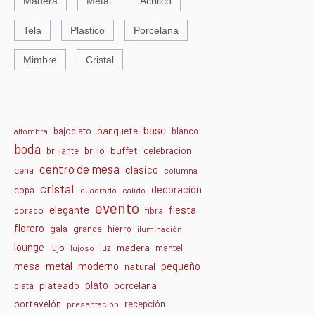
Madera
Metal
Acrilico
Tela
Plastico
Porcelana
Mimbre
Cristal
base
banquete
bajoplato
blanco
alfombra
boda
buffet
brillante
brillo
celebración
centro de mesa
clásico
cena
columna
cristal
decoración
copa
cuadrado
cálido
evento
elegante
fiesta
dorado
fibra
florero
gala
grande
hierro
iluminación
lounge
lujo
madera
luz
mantel
lujoso
metal
moderno
mesa
pequeño
natural
plato
plateado
porcelana
plata
portavelón
recepción
presentación