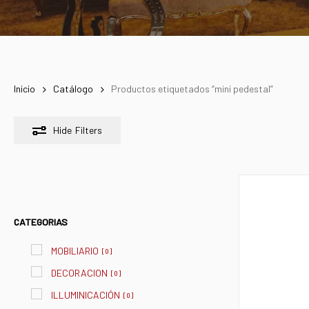
Inicio
Catálogo
Productos etiquetados “mini pedestal”
Hide
Filters
CATEGORIAS
MOBILIARIO
[
0
]
DECORACION
[
0
]
ILLUMINICACIÓN
[
0
]