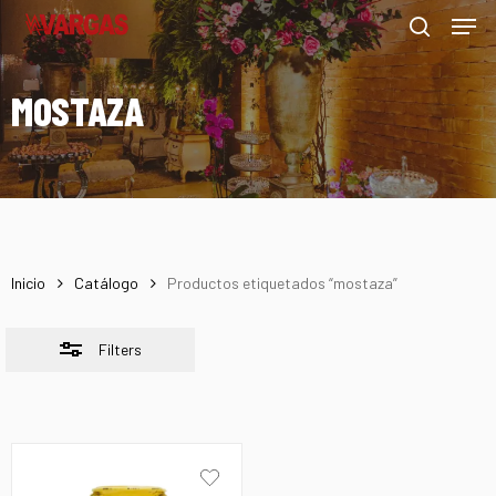
Men
Skip
Menu
to
Close
search
main
Filters
MOSTAZA
content
Inicio
Catálogo
Productos etiquetados “mostaza”
Filters