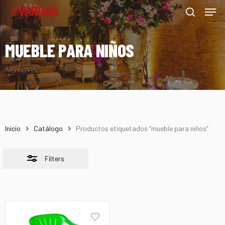
Men
Skip
Menu
to
Close
search
main
Filters
MUEBLE PARA NIÑOS
content
Inicio
Catálogo
Productos etiquetados “mueble para niños”
Filters