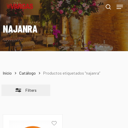
Men
Skip
Menu
to
Close
search
main
Filters
NAJANRA
content
Inicio
Catálogo
Productos etiquetados “najanra”
Filters