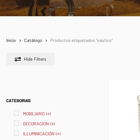
Inicio
Catálogo
Productos etiquetados “náutico”
Hide
Filters
CATEGORIAS
MOBILIARIO
[
0
]
DECORACION
[
0
]
ILLUMINICACIÓN
[
0
]