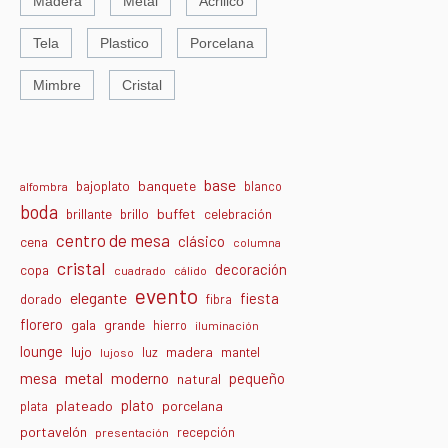
Madera
Metal
Acrilico
Tela
Plastico
Porcelana
Mimbre
Cristal
base
banquete
bajoplato
blanco
alfombra
boda
buffet
brillante
brillo
celebración
centro de mesa
clásico
cena
columna
cristal
decoración
copa
cuadrado
cálido
evento
elegante
fiesta
dorado
fibra
florero
gala
grande
hierro
iluminación
lounge
lujo
madera
luz
mantel
lujoso
metal
moderno
mesa
pequeño
natural
plato
plateado
porcelana
plata
portavelón
recepción
presentación