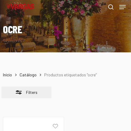
Men
Skip
Menu
to
Close
search
main
Filters
OCRE
content
Inicio
Catálogo
Productos etiquetados “ocre”
Filters