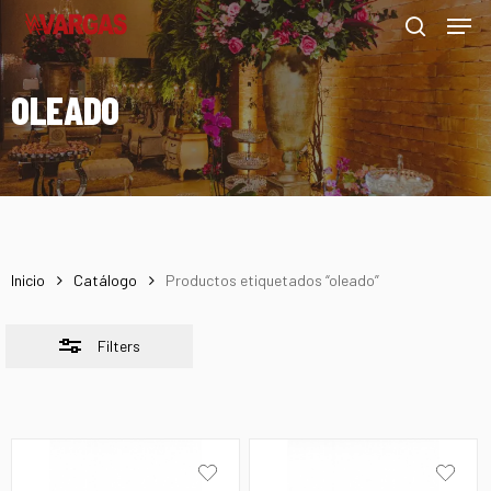
Men
Skip
Menu
to
Close
search
main
Filters
OLEADO
content
Inicio
Catálogo
Productos etiquetados “oleado”
Filters