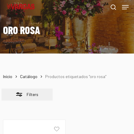
Men
Skip
Menu
to
Close
search
main
Filters
ORO ROSA
content
Inicio
Catálogo
Productos etiquetados “oro rosa”
Filters