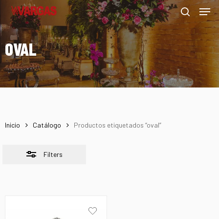
Men
Skip
Menu
to
Close
search
main
Filters
OVAL
content
Inicio
Catálogo
Productos etiquetados “oval”
Filters