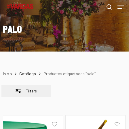
Men
Skip
Menu
to
Close
search
main
Filters
PALO
content
Inicio
Catálogo
Productos etiquetados “palo”
Filters