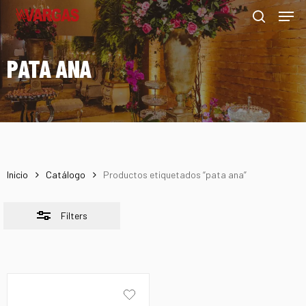
Men
Skip
Menu
to
Close
search
main
Filters
PATA ANA
content
Inicio
Catálogo
Productos etiquetados “pata ana”
Filters