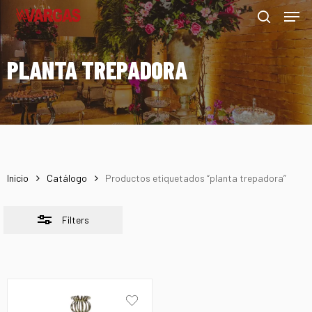
Men
Skip
Menu
to
Close
search
main
Filters
PLANTA TREPADORA
content
Inicio
Catálogo
Productos etiquetados “planta trepadora”
Filters