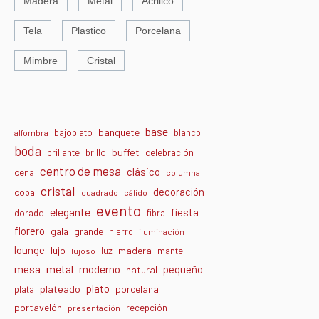
Madera
Metal
Acrilico
Tela
Plastico
Porcelana
Mimbre
Cristal
base
banquete
bajoplato
blanco
alfombra
boda
buffet
brillante
brillo
celebración
centro de mesa
clásico
cena
columna
cristal
decoración
copa
cuadrado
cálido
evento
elegante
fiesta
dorado
fibra
florero
gala
grande
hierro
iluminación
lounge
lujo
madera
luz
mantel
lujoso
metal
moderno
mesa
pequeño
natural
plato
plateado
porcelana
plata
portavelón
recepción
presentación