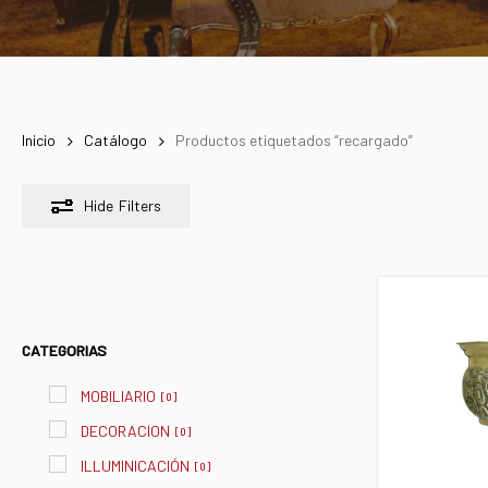
Inicio
Catálogo
Productos etiquetados “recargado”
Hide
Filters
CATEGORIAS
MOBILIARIO
[
0
]
DECORACION
[
0
]
ILLUMINICACIÓN
[
0
]