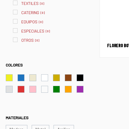
TEXTILES
[
0
]
CATERING
[
0
]
EQUIPOS
[
0
]
ESPECIALES
[
0
]
OTROS
[
0
]
FLORERO BO
COLORES
MATERIALES