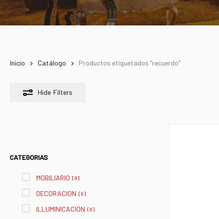
Inicio
Catálogo
Productos etiquetados “recuerdo”
Hide
Filters
CATEGORIAS
MOBILIARIO
[
0
]
DECORACION
[
0
]
ILLUMINICACIÓN
[
0
]