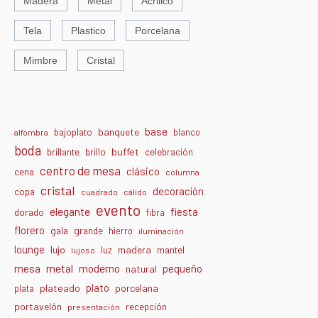
Madera
Metal
Acrilico
Tela
Plastico
Porcelana
Mimbre
Cristal
base
banquete
bajoplato
blanco
alfombra
boda
buffet
brillante
brillo
celebración
centro de mesa
clásico
cena
columna
cristal
decoración
copa
cuadrado
cálido
evento
elegante
fiesta
dorado
fibra
florero
gala
grande
hierro
iluminación
lounge
lujo
madera
luz
mantel
lujoso
metal
moderno
mesa
pequeño
natural
plato
plateado
porcelana
plata
portavelón
recepción
presentación