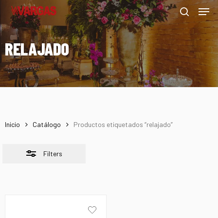
Men
Skip
Menu
to
Close
search
main
Filters
RELAJADO
content
Inicio
Catálogo
Productos etiquetados “relajado”
Filters