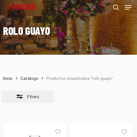
Men
Skip
Menu
to
Close
search
main
Filters
ROLO GUAYO
content
Inicio
Catálogo
Productos etiquetados “rolo guayo”
Filters