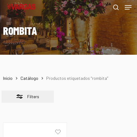
Men
Skip
Menu
to
Close
search
main
Filters
ROMBITA
content
Inicio
Catálogo
Productos etiquetados “rombita”
Filters