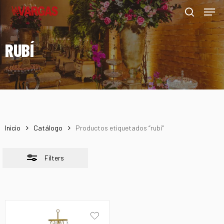
Men
Skip
Menu
to
Close
search
main
Filters
RUBÍ
content
Inicio
Catálogo
Productos etiquetados “rubí”
Filters