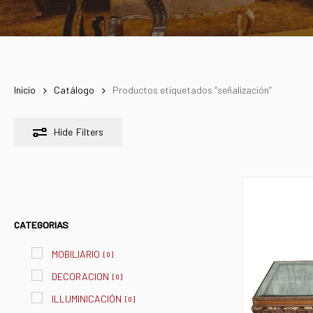
Inicio
Catálogo
Productos etiquetados “señalización”
Hide
Filters
CATEGORIAS
MOBILIARIO
[
0
]
DECORACION
[
0
]
ILLUMINICACIÓN
[
0
]