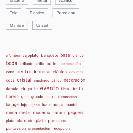
Madera
Metal
Acrilico
Tela
Plastico
Porcelana
Mimbre
Cristal
base
banquete
bajoplato
blanco
alfombra
boda
buffet
brillante
brillo
celebración
centro de mesa
clásico
cena
columna
cristal
decoración
copa
cuadrado
cálido
evento
elegante
fiesta
dorado
fibra
florero
gala
grande
hierro
iluminación
lounge
lujo
madera
luz
mantel
lujoso
metal
moderno
mesa
pequeño
natural
plato
plateado
porcelana
plata
portavelón
recepción
presentación