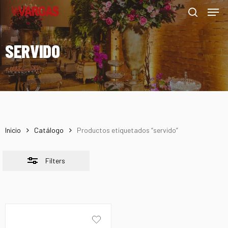
Men
Skip
Menu
to
Close
search
main
Filters
SERVIDO
content
Inicio
Catálogo
Productos etiquetados “servido”
Filters