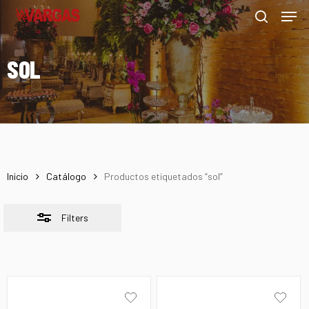
Men
Skip
Menu
to
Close
search
main
Filters
SOL
content
Inicio
Catálogo
Productos etiquetados “sol”
Filters