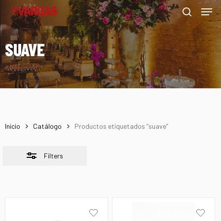
Men
Skip
Menu
to
Close
search
main
Filters
SUAVE
content
Inicio
Catálogo
Productos etiquetados “suave”
Filters