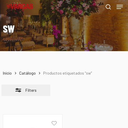
Men
Skip
Menu
to
Close
search
main
Filters
SW
content
Inicio
Catálogo
Productos etiquetados “sw”
Filters