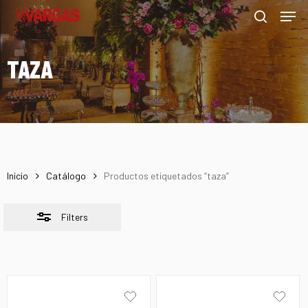
Men
Skip
Menu
to
Close
search
main
Filters
TAZA
content
Inicio
Catálogo
Productos etiquetados “taza”
Filters