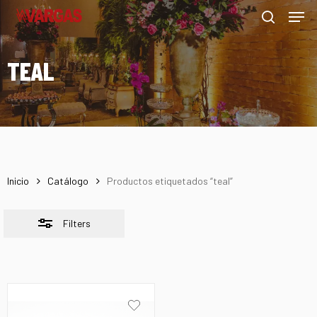
Men
Skip
Menu
to
Close
search
main
Filters
TEAL
content
Inicio
Catálogo
Productos etiquetados “teal”
Filters