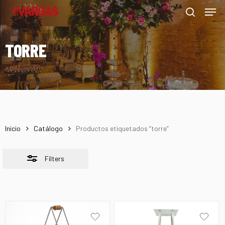
Men
Skip
Menu
to
Close
search
main
Filters
TORRE
content
Inicio
Catálogo
Productos etiquetados “torre”
Filters