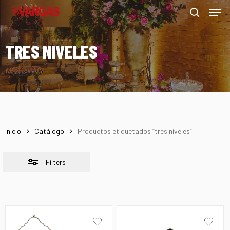
Men
Skip
Menu
to
Close
search
main
Filters
TRES NIVELES
content
Inicio
Catálogo
Productos etiquetados “tres niveles”
Filters