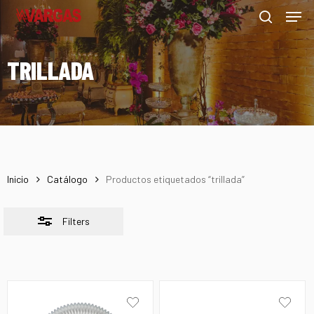
Men
Skip
Menu
to
Close
search
main
Filters
TRILLADA
content
Inicio
Catálogo
Productos etiquetados “trillada”
Filters