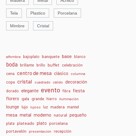
Madera
Metal
Acrilico
Tela
Plastico
Porcelana
Mimbre
Cristal
base
banquete
bajoplato
blanco
alfombra
boda
buffet
brillante
brillo
celebración
centro de mesa
clásico
cena
columna
cristal
decoración
copa
cuadrado
cálido
evento
elegante
fiesta
dorado
fibra
florero
gala
grande
hierro
iluminación
lounge
lujo
madera
luz
mantel
lujoso
metal
moderno
mesa
pequeño
natural
plato
plateado
porcelana
plata
portavelón
recepción
presentación