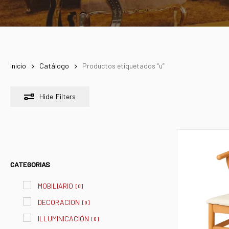
Inicio
Catálogo
Productos etiquetados “u”
Hide
Filters
CATEGORIAS
MOBILIARIO
[
0
]
DECORACION
[
0
]
ILLUMINICACIÓN
[
0
]