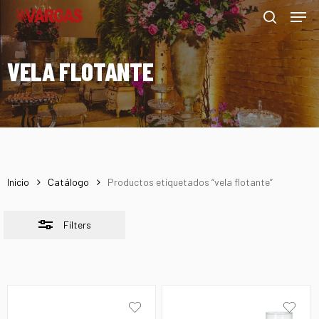
Men
Skip
Menu
to
Close
search
main
Filters
VELA FLOTANTE
content
Inicio
Catálogo
Productos etiquetados “vela flotante”
Filters