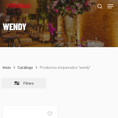
Men
Skip
Menu
to
Close
search
main
Filters
WENDY
content
Inicio
Catálogo
Productos etiquetados “wendy”
Filters