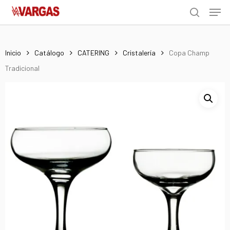
Men
Skip
Menu
to
search
main
content
Inicio
Catálogo
CATERING
Cristalería
Copa Champ
Tradicional