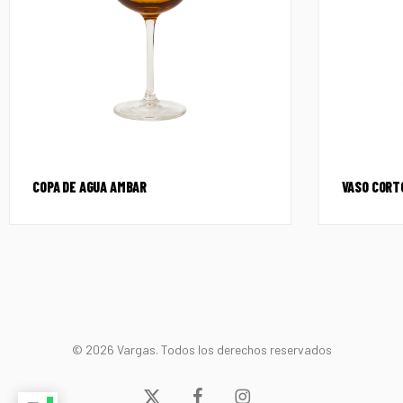
COPA DE AGUA AMBAR
VASO CORT
© 2026 Vargas. Todos los derechos reservados
x-
facebook
instagram