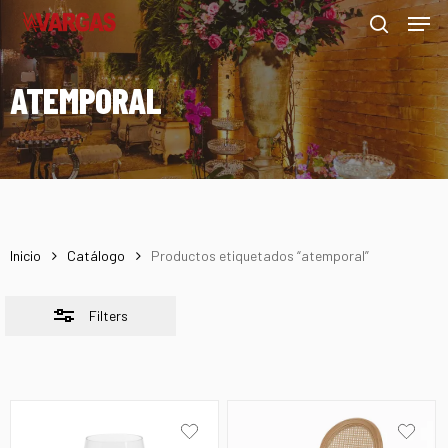
Men
Skip
Menu
to
Close
search
main
Filters
ATEMPORAL
content
Inicio
Catálogo
Productos etiquetados “atemporal”
Filters