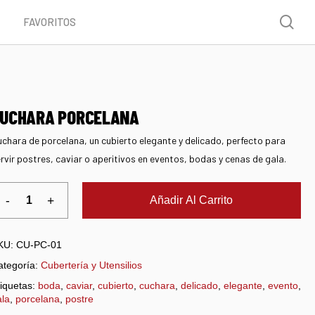
Menu
sea
FAVORITOS
UCHARA PORCELANA
chara de porcelana, un cubierto elegante y delicado, perfecto para
rvir postres, caviar o aperitivos en eventos, bodas y cenas de gala.
Añadir Al Carrito
KU:
CU-PC-01
ategoría:
Cubertería y Utensilios
iquetas:
boda
,
caviar
,
cubierto
,
cuchara
,
delicado
,
elegante
,
evento
,
ala
,
porcelana
,
postre