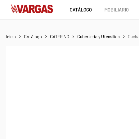
Skip
CATÁLOGO
MOBILIARIO
to
main
content
Inicio
Catálogo
CATERING
Cubertería y Utensilios
Cucha
Hit enter to search or ESC to close