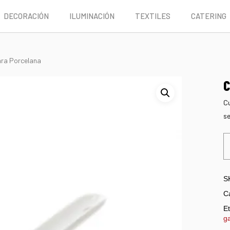
DECORACIÓN
ILUMINACIÓN
TEXTILES
CATERING
ra Porcelana
C
Cu
se
S
C
Et
g