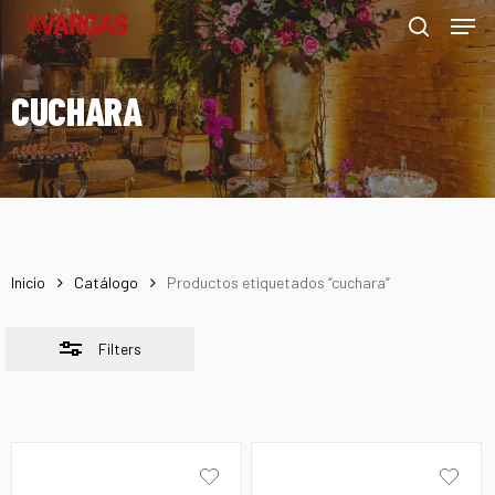
Men
Skip
Menu
to
Close
search
main
Filters
CUCHARA
content
Inicio
Catálogo
Productos etiquetados “cuchara”
Filters