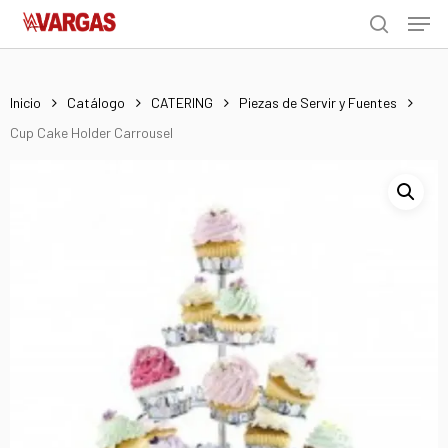
Men
Skip
Menu
to
search
main
content
Inicio
Catálogo
CATERING
Piezas de Servir y Fuentes
Cup Cake Holder Carrousel