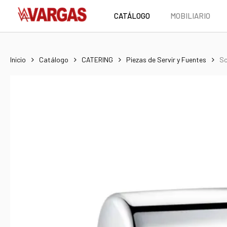
Skip
CATÁLOGO
MOBILIARIO
to
main
content
Inicio
Catálogo
CATERING
Piezas de Servir y Fuentes
Sc
Hit enter to search or ESC to close