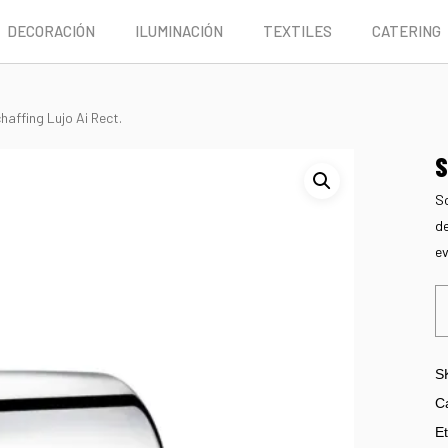
DECORACIÓN
ILUMINACIÓN
TEXTILES
CATERING
haffing Lujo Ai Rect.
S
Sc
de
ev
S
C
Et