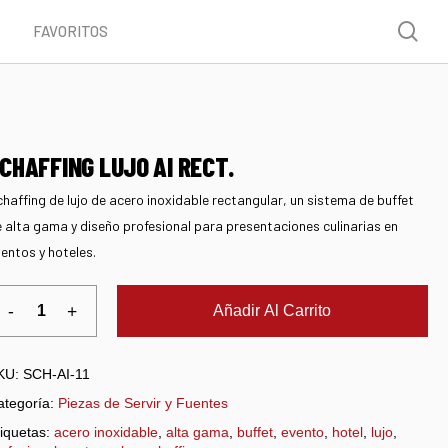
Menu
sea
FAVORITOS
CHAFFING LUJO AI RECT.
haffing de lujo de acero inoxidable rectangular, un sistema de buffet
 alta gama y diseño profesional para presentaciones culinarias en
entos y hoteles.
Añadir Al Carrito
KU:
SCH-AI-11
ategoría:
Piezas de Servir y Fuentes
iquetas:
acero inoxidable
,
alta gama
,
buffet
,
evento
,
hotel
,
lujo
,