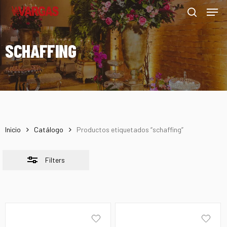
Men
Skip
Menu
to
Close
search
main
Filters
SCHAFFING
content
Inicio
Catálogo
Productos etiquetados “schaffing”
Filters