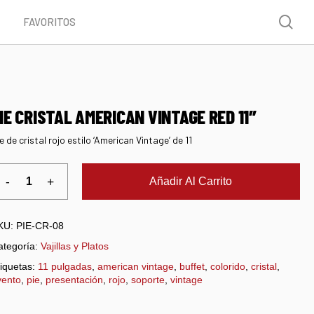
Menu
sea
FAVORITOS
IE CRISTAL AMERICAN VINTAGE RED 11″
e de cristal rojo estilo ‘American Vintage’ de 11
Añadir Al Carrito
KU:
PIE-CR-08
ategoría:
Vajillas y Platos
iquetas:
11 pulgadas
,
american vintage
,
buffet
,
colorido
,
cristal
,
vento
,
pie
,
presentación
,
rojo
,
soporte
,
vintage