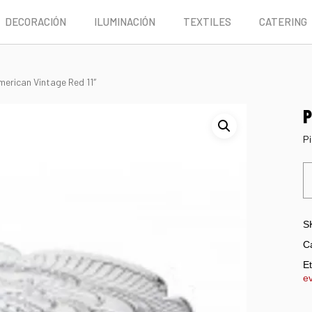
DECORACIÓN
ILUMINACIÓN
TEXTILES
CATERING
American Vintage Red 11″
P
Pi
S
C
Et
e