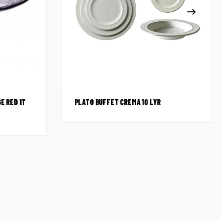
E RED 11′
PLATO BUFFET CREMA 10 LYR