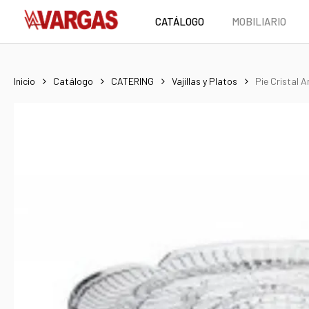
Skip
CATÁLOGO
MOBILIARIO
to
main
content
Inicio
Catálogo
CATERING
Vajillas y Platos
Pie Cristal 
Hit enter to search or ESC to close