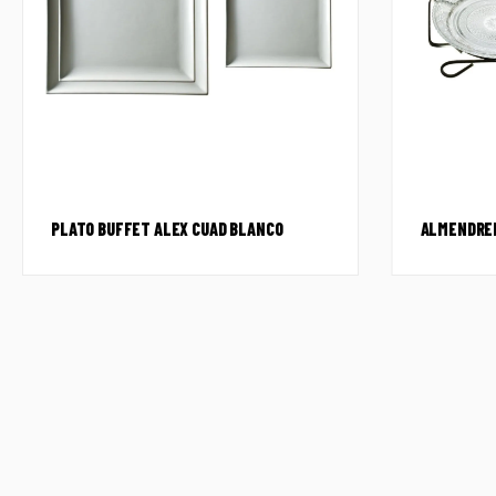
PLATO BUFFET ALEX CUAD BLANCO
ALMENDRER