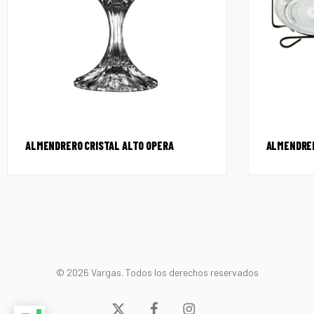
ALMENDRERO CRISTAL ALTO OPERA
ALMENDRER
© 2026 Vargas. Todos los derechos reservados
x-
facebook
instagram