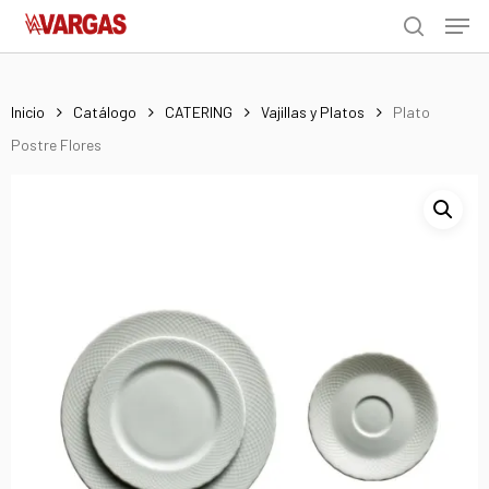
Men
Skip
Menu
to
search
main
content
Inicio
Catálogo
CATERING
Vajillas y Platos
Plato
Postre Flores