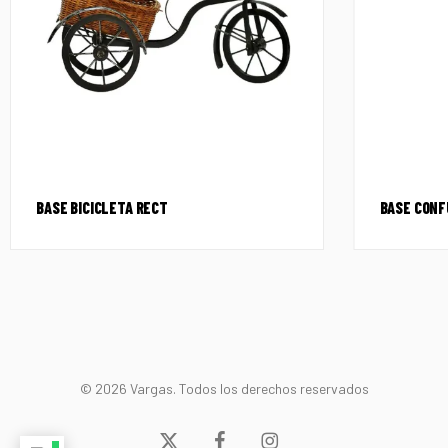
BASE BICICLETA RECT
BASE CONF
© 2026 Vargas. Todos los derechos reservados
x-
facebook
instagram