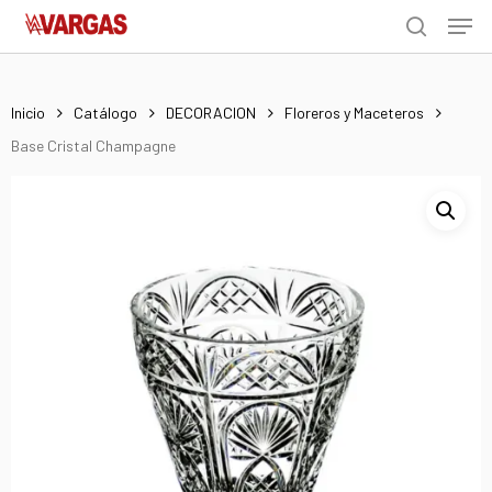
Men
Skip
Menu
to
search
main
content
Inicio
Catálogo
DECORACION
Floreros y Maceteros
Base Cristal Champagne