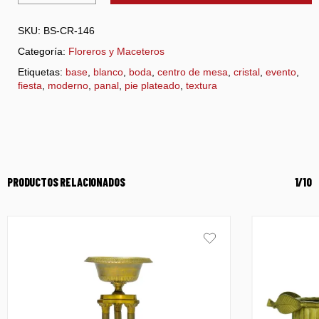
SKU:
BS-CR-146
Categoría:
Floreros y Maceteros
Etiquetas:
base
,
blanco
,
boda
,
centro de mesa
,
cristal
,
evento
,
fiesta
,
moderno
,
panal
,
pie plateado
,
textura
PRODUCTOS RELACIONADOS
1/10