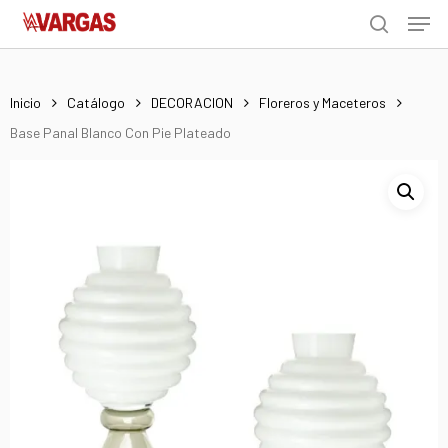
Men
Skip
Menu
to
search
main
content
Inicio
Catálogo
DECORACION
Floreros y Maceteros
Base Panal Blanco Con Pie Plateado