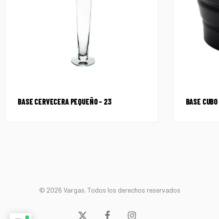
BASE CERVECERA PEQUEÑO – 23
BASE CUBO 
© 2026 Vargas. Todos los derechos reservados
x-
facebook
instagram