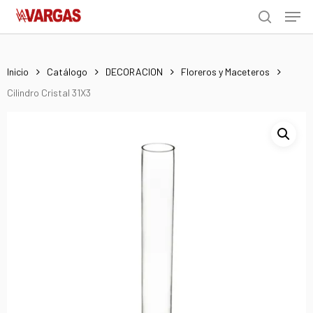
Men
Skip
Menu
to
search
main
content
Inicio
Catálogo
DECORACION
Floreros y Maceteros
Cilindro Cristal 31X3