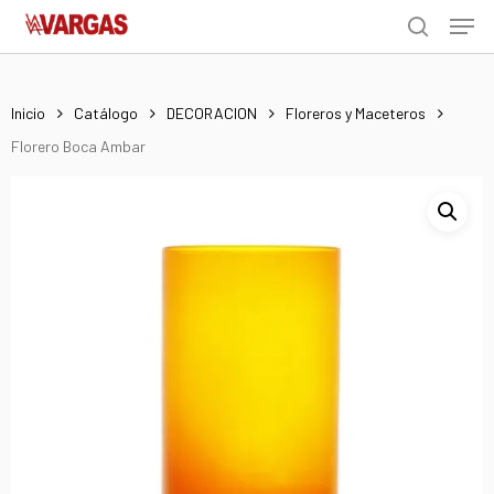
Men
Skip
Menu
to
search
main
content
Inicio
Catálogo
DECORACION
Floreros y Maceteros
Florero Boca Ambar