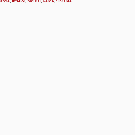
rande
,
interior
,
natural
,
verde
,
vibrante