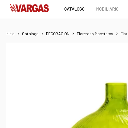
Skip
CATÁLOGO
MOBILIARIO
to
main
content
Inicio
Catálogo
DECORACION
Floreros y Maceteros
Flor
Hit enter to search or ESC to close