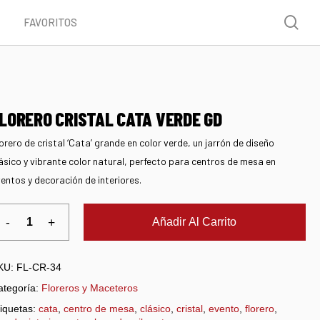
Menu
sea
FAVORITOS
LORERO CRISTAL CATA VERDE GD
orero de cristal ‘Cata’ grande en color verde, un jarrón de diseño
ásico y vibrante color natural, perfecto para centros de mesa en
entos y decoración de interiores.
Añadir Al Carrito
KU:
FL-CR-34
ategoría:
Floreros y Maceteros
iquetas:
cata
,
centro de mesa
,
clásico
,
cristal
,
evento
,
florero
,