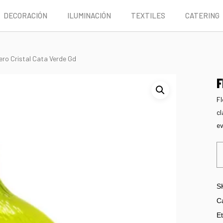
DECORACIÓN
ILUMINACIÓN
TEXTILES
CATERING
ero Cristal Cata Verde Gd
F
Fl
cl
ev
S
C
Et