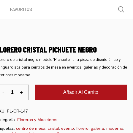
Menu
sea
FAVORITOS
LORERO CRISTAL PICHUETE NEGRO
orero de cristal negro modelo ‘Pichuete’, una pieza de diseño único y
nguardista para centros de mesa en eventos, galerías y decoración de
teriores moderna.
Añadir Al Carrito
KU:
FL-CR-147
ategoría:
Floreros y Maceteros
iquetas:
centro de mesa
,
cristal
,
evento
,
florero
,
galería
,
moderno
,