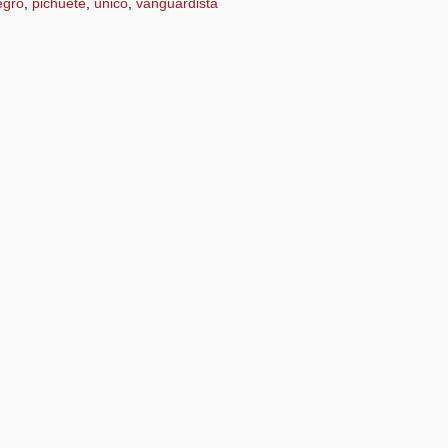
egro
,
pichuete
,
único
,
vanguardista