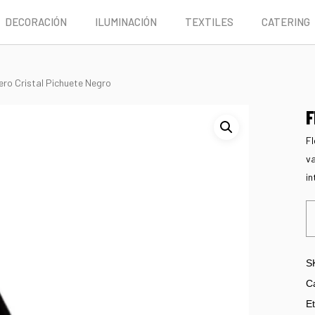
DECORACIÓN
ILUMINACIÓN
TEXTILES
CATERING
ero Cristal Pichuete Negro
F
Fl
va
in
S
C
Et