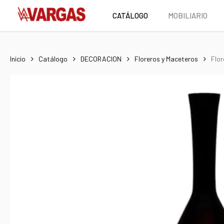
Skip
CATÁLOGO
MOBILIARIO
to
main
content
Inicio
Catálogo
DECORACION
Floreros y Maceteros
Flor
Hit enter to search or ESC to close